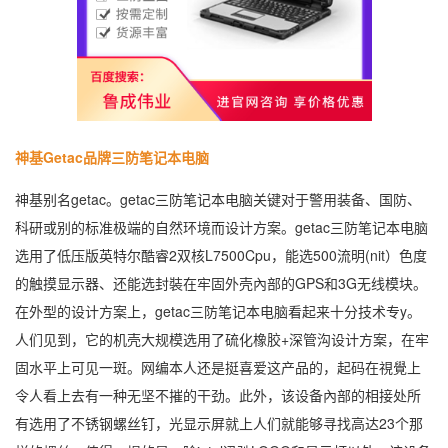
神基Getac品牌三防笔记本电脑
神基别名getac。getac三防笔记本电脑关键对于警用装备、国防、
科研或别的标准极端的自然环境而设计方案。getac三防笔记本电脑
选用了低压版英特尔酷睿2双核L7500Cpu，能选500流明(nit）色度
的触摸显示器、还能选封裝在牢固外壳內部的GPS和3G无线模块。
在外型的设计方案上，getac三防笔记本电脑看起来十分技术专y。
人们见到，它的机壳大规模选用了硫化橡胶+深管沟设计方案，在牢
固水平上可见一斑。网编本人还是挺喜爱这产品的，起码在視覺上
令人看上去有一种无坚不摧的干劲。此外，该设备內部的相接处所
有选用了不锈钢螺丝钉，光显示屏就上人们就能够寻找高达23个那