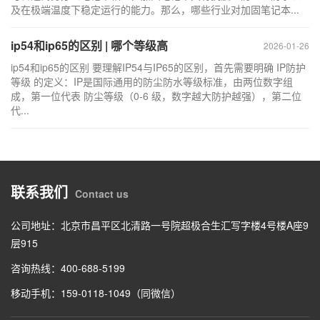
及在极端温度下稳定运行的能力。那么，哪些行业对加固笔记本...
ip54和ip65的区别 | 哪个等级高
2026-01-26
ip54和ip65的区别 要理解IP54与IP65的区别，首先需要明确 IP防护
等级 的定义：IP是国际通用的防尘防水等级标准，由两位数字组
成，第一位代表 防尘等级（0-6 级，数字越大防护越强），第二位
代...
联系我们
Contact us
公司地址：北京市昌平区北清路一号院超极合生汇写字楼4号楼A座9
层915
咨询热线：400-688-5199
移动手机：159-0118-1049（同微信）