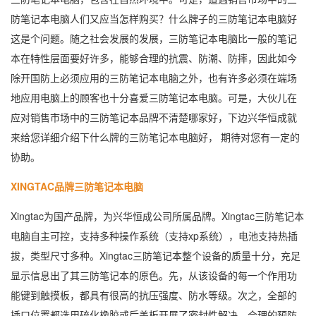
防笔记本电脑人们又应当怎样购买？什么牌子的三防笔记本电脑好
这是个问题。随之社会发展的发展，三防笔记本电脑比一般的笔记
本在特性层面要好许多，能够合理的抗震、防潮、防摔，因此如今
除开国防上必须应用的三防笔记本电脑之外，也有许多必须在端场
地应用电脑上的顾客也十分喜爱三防笔记本电脑。可是，大伙儿在
应对销售市场中的三防笔记本品牌不清楚哪家好，下边兴华恒成就
来给您详细介绍下什么牌的三防笔记本电脑好， 期待对您有一定的
协助。
XINGTAC品牌三防笔记本电脑
Xingtac为国产品牌，为兴华恒成公司所属品牌。Xingtac三防笔记本
电脑自主可控，支持多种操作系统（支持xp系统），电池支持热插
拔，类型尺寸多种。Xingtac三防笔记本整个设备的质量十分，充足
显示信息出了其三防笔记本的原色。先，从该设备的每一个作用功
能键到触摸板，都具有很高的抗压强度、防水等级。次之，全部的
插口位置都选用硫化橡胶或后盖板开展了密封性解决，合理的预防