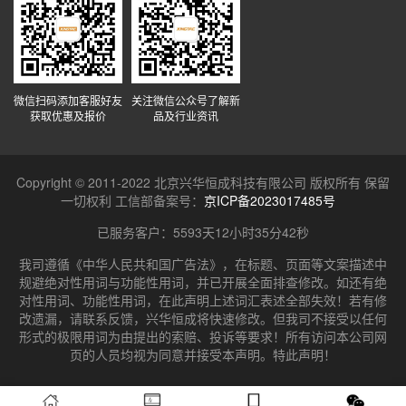
微信扫码添加客服好友
关注微信公众号了解新
获取优惠及报价
品及行业资讯
Copyright © 2011-2022 北京兴华恒成科技有限公司 版权所有 保留
一切权利 工信部备案号：
京ICP备2023017485号
已服务客户：
5593天12小时35分42秒
我司遵循《中华人民共和国广告法》，在标题、页面等文案描述中
规避绝对性用词与功能性用词，并已开展全面排查修改。如还有绝
对性用词、功能性用词，在此声明上述词汇表述全部失效！若有修
改遗漏，请联系反馈，兴华恒成将快速修改。但我司不接受以任何
形式的极限用词为由提出的索赔、投诉等要求！所有访问本公司网
页的人员均视为同意并接受本声明。特此声明！