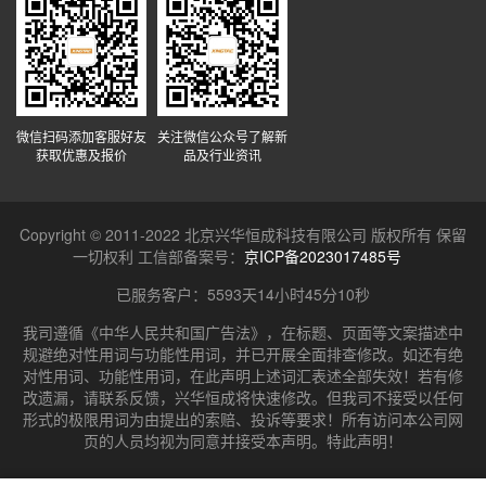
微信扫码添加客服好友
关注微信公众号了解新
获取优惠及报价
品及行业资讯
Copyright © 2011-2022 北京兴华恒成科技有限公司 版权所有 保留
一切权利 工信部备案号：
京ICP备2023017485号
已服务客户：
5593天14小时45分10秒
我司遵循《中华人民共和国广告法》，在标题、页面等文案描述中
规避绝对性用词与功能性用词，并已开展全面排查修改。如还有绝
对性用词、功能性用词，在此声明上述词汇表述全部失效！若有修
改遗漏，请联系反馈，兴华恒成将快速修改。但我司不接受以任何
形式的极限用词为由提出的索赔、投诉等要求！所有访问本公司网
页的人员均视为同意并接受本声明。特此声明！