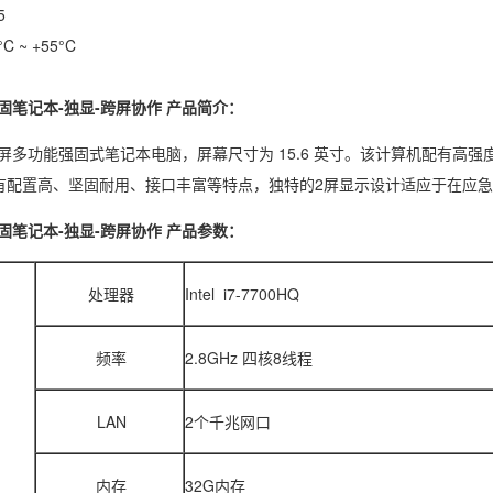
5
 ~ +55°C
加固笔记本-独显-跨屏协作
产品简介：
款双屏多功能强固式笔记本电脑，屏幕尺寸为 15.6 英寸。该计算机配有
有配置高、坚固耐用、接口丰富等特点，独特的2屏显示设计适应于在应
加固笔记本-独显-跨屏协作
产品参数：
处理器
Intel i7-7700HQ
频率
2.8GHz 四核8线程
LAN
2个千兆网口
内存
32G内存