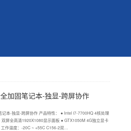
双屏全加固笔记本-独显-跨屏协作
记本-独显-跨屏协作 产品特性： ● Intel i7-7700HQ 4核处理
● 双屏全高清1920X1080显示面板 ● GTX1050M 4G独立显卡
 工作温度：-20C ~ +55C C156-2双…