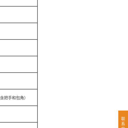
m（不含把手和包角）
联
系