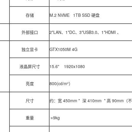
存储
M.2 NVME 1TB SSD 硬盘
外部接口
2*LAN、1*DC、3*USB3.0、1*HDMI 、
独立显卡
GTX1050M 4G
液晶屏尺寸
15.6" 1920x1080
亮度
800(cd/m²）
尺寸
约：宽 450mm * 深 410mm * 高 90m
重量
≈9kg