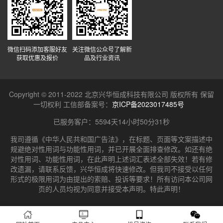
微信扫码添加客服好友
关注微信公众号了解新
获取优惠及报价
品及行业资讯
Copyright © 2011-2022 北京兴华恒成科技有限公司 版权所有 保留
一切权利 工信部备案号：
京ICP备2023017485号
已服务客户：
5594天14小时50分31秒
我司遵循《中华人民共和国广告法》，在标题、页面等文案描述中
规避绝对性用词与功能性用词，并已开展全面排查修改。如还有绝
对性用词、功能性用词，在此声明上述词汇表述全部失效！若有修
改遗漏，请联系反馈，兴华恒成将快速修改。但我司不接受以任何
形式的极限用词为由提出的索赔、投诉等要求！所有访问本公司网
页的人员均视为同意并接受本声明。特此声明！