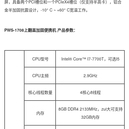
屏，具备两个PCI槽位和一个PCIeX4槽位（仅支持半高卡），铝合
金半加固抗震设计，-10° C ~ +60° C宽温工作。
PWS-1708上翻盖加固便携机 产品参数：
CPU型号
Intel® Core™ I7-7700T，可选I5
CPU主频
2.9GHz
核心线程数量
4核心8线程
8GB DDR4 2133MHz，zui大可支持
内存
32GB内存