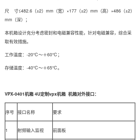
尺 寸≤482.6（±2）mm（宽）×177（±2）mm（高）×486（±2）
mm（深）；
本机箱设计充分考虑密封和电磁兼容性能，针对电磁兼容，综合采
取有效措施。
工作温度：-20℃～＋60℃；
存储温度：-40℃～＋65℃。
VPX-0401机箱 4U定制vpx机箱
机箱对外接口：
序号
接口名称
要求
1
射频输入监视
前面板