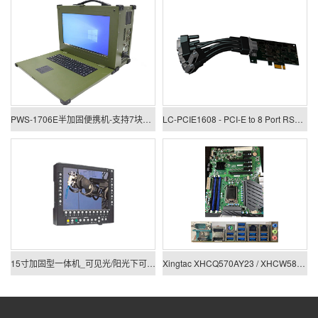
PWS-1706E半加固便携机-支持7块PCIE/PCI板卡扩展
LC-PCIE1608 - PCI-E to 8 Port RS422/485 Low Profile Card
15寸加固型一体机_可见光/阳光下可视一体机
Xingtac XHCQ570AY23 / XHCW580AY23