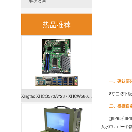
解决方案
热品推荐
一、确认要装
8寸三防平板电脑主
Xingtac XHCQ570AY23 / XHCW580AY23
二、根据自身的应
那IP65和IP
入水中，di一个