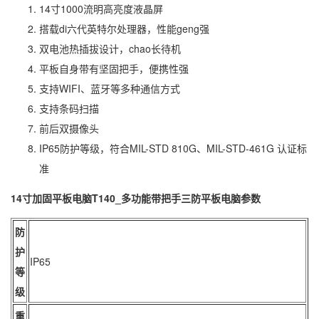
14寸1000流明高亮度液晶屏
搭载di六代英特尔处理器，性能geng强
双电池热插拔设计，chao长待机
平板自身带有坚固把手，便携性强
支持WIFI、蓝牙等多种通信方式
支持条码扫描
前后双摄像头
IP65防护等级，符合MIL-STD 810G、MIL-STD-461G 认证标
准
14寸加固平板电脑T140_多功能带把手三防平板电脑参数
防
护
IP65
等
级
重