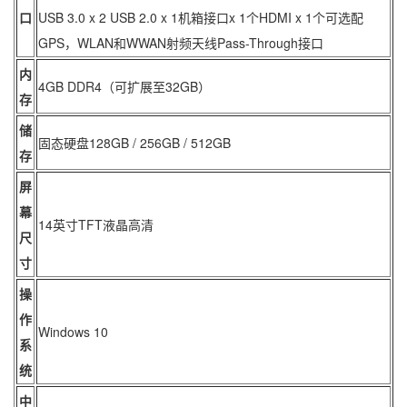
口
USB 3.0 x 2 USB 2.0 x 1机箱接口x 1个HDMI x 1个可选配
GPS，WLAN和WWAN射频天线Pass-Through接口
内
4GB DDR4（可扩展至32GB）
存
储
固态硬盘128GB / 256GB / 512GB
存
屏
幕
14英寸TFT液晶高清
尺
寸
操
作
Windows 10
系
统
中