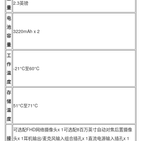
2.3英镑
量
电
池
3220mAh x 2
容
量
工
作
-21°C至60°C
温
度
存
储
51°C至71°C
温
度
可选配FHD网络摄像头x 1可选配8百万英寸自动对焦后置摄像
接
头x 1耳机输出/麦克风输入组合插孔x 1直流电源输入插孔x 1