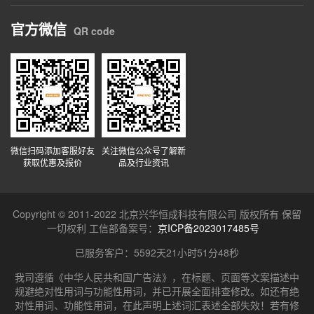
官方微信
QR code
微信扫码添加客服好友
关注微信公众号了解新
获取优惠及报价
品及行业资讯
Copyright © 2011-2022 北京兴华恒成科技有限公司 版权所有 保留
一切权利 工信部备案号：
京ICP备2023017485号
已服务客户：
5592天21小时51分49秒
我司遵循《中华人民共和国广告法》，在标题、页面等文案描述中
规避绝对性用词与功能性用词，并已开展全面排查修改。如还有绝
对性用词、功能性用词，在此声明上述词汇表述全部失效！若有修