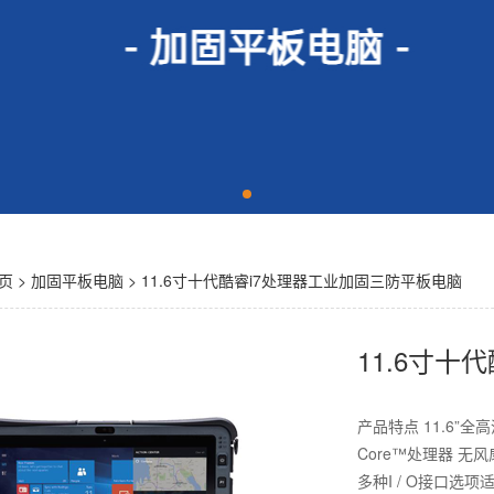
页
>
加固平板电脑
> 11.6寸十代酷睿i7处理器工业加固三防平板电脑
11.6寸十
产品特点 11.6”全高
Core™处理器 无
多种I / O接口选