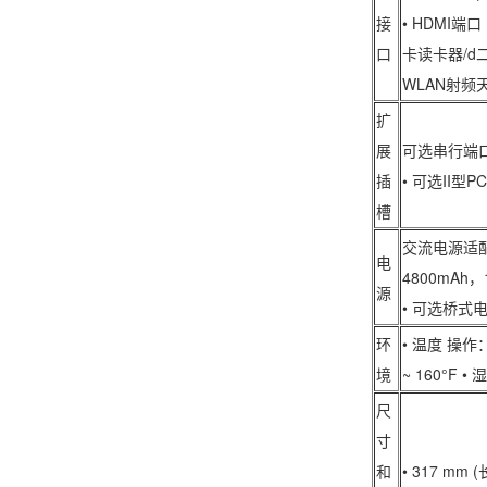
接
• HDMI端口 
口
卡读卡器/d二
WLAN射频
扩
展
可选串行端口 (
插
• 可选II型P
槽
交流电源适配器
电
4800mAh
源
• 可选桥式
环
• 温度 操作：- 
境
~ 160°F •
尺
寸
和
• 317 mm (