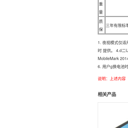
重
量
质
三年有限标
保
1. 夜视模式仅适
时 提供。 4.d二
MobileMa
6. 用户g换电
说明：上述内容
相关产品