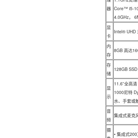
器
Core™ i5
4.0GHz， 
显
Intel® UH
卡
内
8GB 高达16G
存
存
128GB SSD
储
11.6”全高
显
1000尼特 
示
水、手套或
音
集成式麦克风 
频
摄
• 集成式2