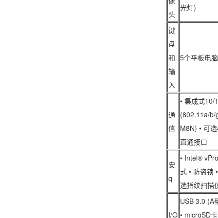
像
光灯)
头
键
盘
和
5个平板电脑按
输
入
• 集成式10/
通
(802.11a/b
信
M8N) • 
直通接口
• Intel® 
安
式 • 防盗锁
q
选指纹扫描仪 
USB 3.0 (A
I/O
• microSD卡