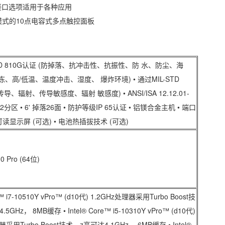
 O接口选项适用于各种应用
模式的10点电容式多点触控面板
STD 810G认证 (防掉落、抗冲击性、抗振性、防 水、防尘、海
冻、高/低温、温度冲击、湿度、 爆炸环境) • 通过MIL-STD
传导、辐射、传导敏感度、辐射 敏感度) • ANSI/ISA 12.12.01-
2分区 • 6' 掉落26面 • 防护等级IP 65认证 • 铝镁合金主机 • 端口
可读显示屏 (可选) • 电池热插拔技术 (可选)
0 Pro (64位)
re™ i7-10510Y vPro™ (d10代) 1.2GHz处理器采用Turbo Boost技
GHz， 8MB缓存 • Intel® Core™ i5-10310Y vPro™ (d10代)
器采用Turbo Boost技术，z高可达4.1GHz， 6MB缓存 • Intel®