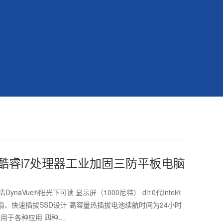
代酷睿i7处理器工业加固三防平板电脑
清DynaVue®阳光下可读 显示屏（1000尼特） di10代Intel®
风扇、快速插拔SSD设计 高容量热插拔电池续航时间为24小时
项适用于各种应用 四种…