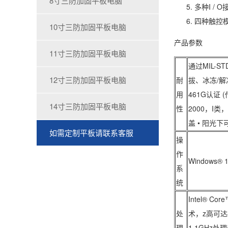
8寸三防加固平板电脑
多种I /
四种触控
10寸三防加固平板电脑
产品参数
11寸三防加固平板电脑
通过MIL-
12寸三防加固平板电脑
耐
拔、冰冻/解
用
461G认证 (
14寸三防加固平板电脑
性
2000，I类，
盖 • 阳光下
如需定制平板请联系客服
操
作
Windows® 1
系
统
Intel® Co
处
术，z高可达4.5
理
1.1GHz处理