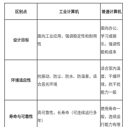
区别点
工业计算机
普通计算机
面向办公、
面向工业应用，强调稳定性和耐用
学习或娱
设计目标
性
乐，强调性
能和成本
适合室内温
抗振动、防尘、防水、防温差，适
度、干燥环
环境适应性
合恶劣环境
境，抗干扰
能力一般
使用寿命一
高可靠性，长寿命（可连续运行多
寿命与可靠性
般，连续运
年）
行能力有限