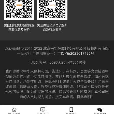
微信扫码添加客服好友
关注微信公众号了解新
获取优惠及报价
品及行业资讯
Copyright © 2011-2022 北京兴华恒成科技有限公司 版权所有 保留
一切权利 工信部备案号：
京ICP备2023017485号
已服务客户：
5593天23小时36分0秒
我司遵循《中华人民共和国广告法》，在标题、页面等文案描述中
规避绝对性用词与功能性用词，并已开展全面排查修改。如还有绝
对性用词、功能性用词，在此声明上述词汇表述全部失效！若有修
改遗漏，请联系反馈，兴华恒成将快速修改。但我司不接受以任何
形式的极限用词为由提出的索赔、投诉等要求！所有访问本公司网
页的人员均视为同意并接受本声明。特此声明！