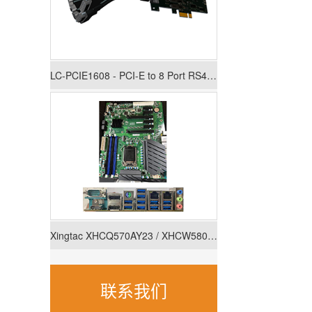
LC-PCIE1608 - PCI-E to 8 Port RS422/485 Low Profile Card
Xingtac XHCQ570AY23 / XHCW580AY23
联系我们