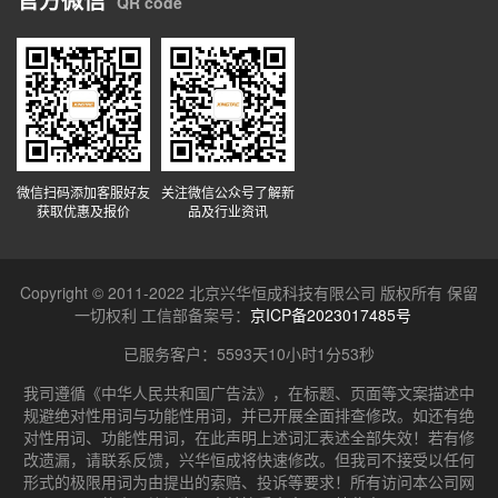
QR code
微信扫码添加客服好友
关注微信公众号了解新
获取优惠及报价
品及行业资讯
Copyright © 2011-2022 北京兴华恒成科技有限公司 版权所有 保留
一切权利 工信部备案号：
京ICP备2023017485号
已服务客户：
5593天10小时1分53秒
我司遵循《中华人民共和国广告法》，在标题、页面等文案描述中
规避绝对性用词与功能性用词，并已开展全面排查修改。如还有绝
对性用词、功能性用词，在此声明上述词汇表述全部失效！若有修
改遗漏，请联系反馈，兴华恒成将快速修改。但我司不接受以任何
形式的极限用词为由提出的索赔、投诉等要求！所有访问本公司网