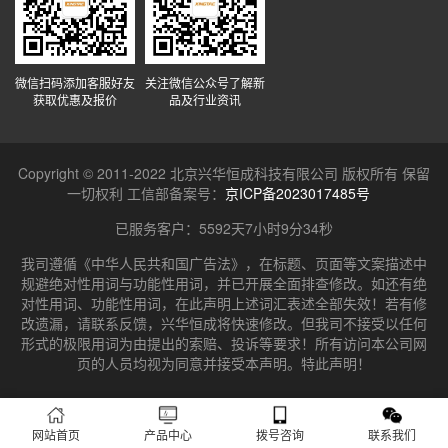
微信扫码添加客服好友
关注微信公众号了解新
获取优惠及报价
品及行业资讯
Copyright © 2011-2022 北京兴华恒成科技有限公司 版权所有 保留
一切权利 工信部备案号：
京ICP备2023017485号
已服务客户：
5592天7小时9分34秒
我司遵循《中华人民共和国广告法》，在标题、页面等文案描述中
规避绝对性用词与功能性用词，并已开展全面排查修改。如还有绝
对性用词、功能性用词，在此声明上述词汇表述全部失效！若有修
改遗漏，请联系反馈，兴华恒成将快速修改。但我司不接受以任何
形式的极限用词为由提出的索赔、投诉等要求！所有访问本公司网
页的人员均视为同意并接受本声明。特此声明！
网站首页
产品中心
拨号咨询
联系我们