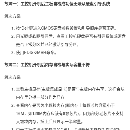
故障一：工控机开机后主板自检成功但无法从硬盘引导系统
解决方案
按“Del”键进入CMOS硬盘参数设置和引导顺序是否正确。
用光驱或软驱引导后，查看工控机硬盘是否有引导系统或硬盘
是否正常分区并已经激活引导分区。
使用FDISK/MBR命令。
故障二：工控机开机后内存自检与实际容量不符
解决方案
查看主板显存(主板集成显卡)是否与主板内存共享，这样会从
内存里分掉一部分作为显存。
查看内存是否为小颗粒内存(即内存上每颗芯片容量小于
16M，如128M内存应该有8颗芯片)，因为部分老芯片不支持
大颗粒内存，插上后只显示一半容量。
由于主板使用比较特殊的CPU，占用部分内存作为指令解码