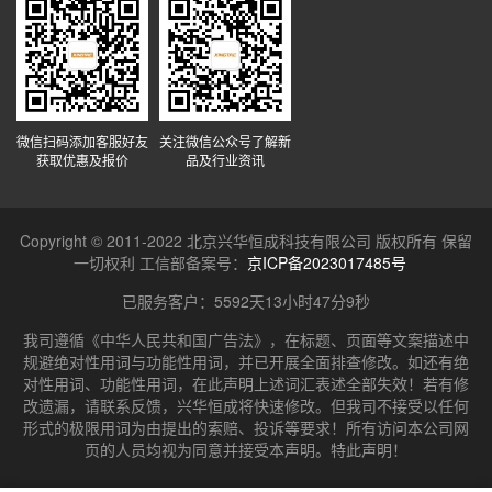
微信扫码添加客服好友
关注微信公众号了解新
获取优惠及报价
品及行业资讯
Copyright © 2011-2022 北京兴华恒成科技有限公司 版权所有 保留
一切权利 工信部备案号：
京ICP备2023017485号
已服务客户：
5592天13小时47分9秒
我司遵循《中华人民共和国广告法》，在标题、页面等文案描述中
规避绝对性用词与功能性用词，并已开展全面排查修改。如还有绝
对性用词、功能性用词，在此声明上述词汇表述全部失效！若有修
改遗漏，请联系反馈，兴华恒成将快速修改。但我司不接受以任何
形式的极限用词为由提出的索赔、投诉等要求！所有访问本公司网
页的人员均视为同意并接受本声明。特此声明！