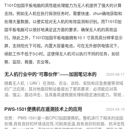
T101D加固平板电脑的高性能处理能力为无人机提供了强大的计算
支持。例如无人机在执行探测任务时，需要快速、zhun确地获取和
处理大量数据，以便实现对无人机的有效监测和识别。而T101D加
固平板电脑可以很好地满足这方面的要求，确保无人机的高效运
行。除此之外，T101D加固平板电脑拥有10.1 寸高亮高分辨率显示
屏，支持阳光下可视。内置大容量电池，可在无外部供电情况下，
续航工作不低于3小时。这使得无人机可以执行不同的任务，如侦
察、监控、救援、农业等。
无人机行业中的“可靠伙伴”——加固笔记本的
2025-06-17
随着无人机（ UAV ）在测绘、农业、巡检、安防和应急救援等领域
的广泛应用，其对地面控制设备提出了更高要求：必须能应对高
温、强尘、震动冲击，且具备高速数据处理和稳定通信能力。常规...
PWS-1501便携机在遥测技术上的应用
2024-03-13
优势： PWS-1501是一款CPCI加固便携机，整机进行了相关的加固
处理,具有良好的环境适应性,可耐高低温,具有良好的抗振、抗冲击性