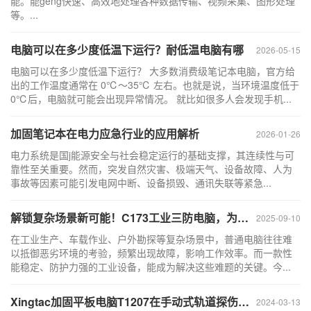
能。能geng快速、高效地处理各种数据传输、视频采集、图形处理
等。...
电脑可以在多少度低温下运行？耐低温电脑有哪
2026-05-15
电脑可以在多少度低温下运行？ 大多数消费级笔记本电脑，官方给
出的工作温度通常在 0℃～35℃ 左右。也就是说，当环境温度低于
0℃后，电脑就可能会出现异常情况。 就比如很多人会发现手机...
加固笔记本在电力应急行业的应用解析
2026-01-26
电力系统是国j能源安全与社会稳定运行的基础支撑，其连续性与可
靠性至关重要。然而，突发自然灾害、极端天气、设备故障、人为
事故等因素可能引发电网中断、设备损毁、通讯失联等紧急...
解锁复杂场景新可能！C173工业三防电脑，为严苛
2025-09-10
在工业生产、车载作业、户外勘探等复杂场景中，普通电脑往往难
以抵御恶劣环境的考验，频繁出现故障，影响工作效率。而一款性
能稳定、防护力强的工业设备，能成为解决这些难题的关键。今...
Xingtac加固平板电脑T1207在手动式轨道探伤仪上的
2024-03-13