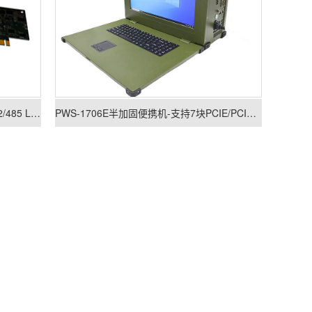
LC-PCIE1608 - PCI-E to 8 Port RS422/485 Low Profile Card
PWS-1706E半加固便携机-支持7块PCIE/PCI板卡扩展