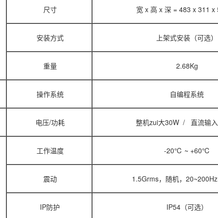
尺寸
宽 x 高 x 深 = 483 x 311 
安装方式
上架式安装（可选）
重量
2.68Kg
操作系统
自编程系统
电压/功耗
整机zui大30W / 直流输入
工作温度
-20℃ ~ +60℃
震动
1.5Grms，随机，20~200H
IP防护
IP54（可选）