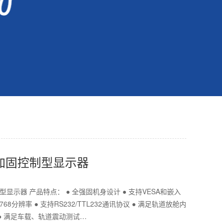
02加固控制型显示器
制型显示器 产品特点： ● 全强固机身设计 ● 支持VESA和嵌入
*768分辨率 ● 支持RS232/TTL232通讯协议 ● 满足轨道放舱内
 ● 满足车载、轨道震动测试…