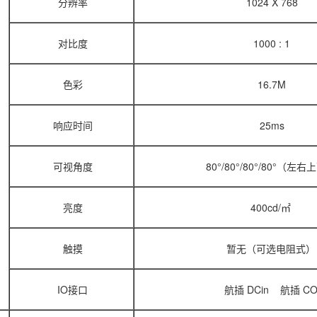
分辨率
1024 X 768
对比度
1000 : 1
色彩
16.7M
响应时间
25ms
可视角度
80°/80°/80°/80°（左
亮度
400cd/㎡
触摸
暂无（可选电阻式）
IO接口
航插 DCin 航插 C