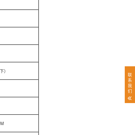
右上下）
联
系
我
们
OM