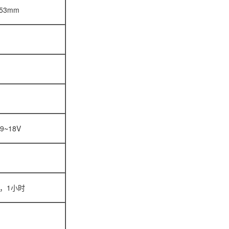
x 53mm
9~18V
z，1小时