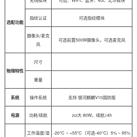
无线模块
可选：WIFI、蓝牙、4G、北斗模块
指纹认证
可选指纹模块
选配功能
摄像头/麦克
可选前置500W摄像头，可选麦克风
风
尺寸
物理特性
重量
系统
操作系统
支持 银河麒麟V10国防版
电源
功耗/续航
zui大 80W，续航≥4h
工作温度/湿
-20℃ ~ +55℃（可选-40°C）5% ~ 95%