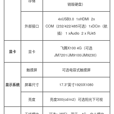
存储
销毁硬盘）
4xUSB3.0 1xHDMI 2x
外部接口
COM（232/422/485可选）1xDCin（航
插） 1 xAudio 2 x RJ45
飞腾X100 4G（可选
显卡
显卡
JM7201/JM9100/JM9230）
触摸屏
可选电容式触摸屏
显示系统
屏幕尺寸
17.3"英寸1920X1080
亮度
亮度300(cd/m2）可选阳光下可视