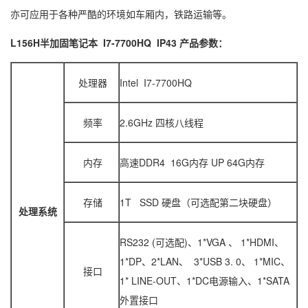
亦可应用于各种严酷的环境如车厢内，铁路运输等。
L156H半加固笔记本 I7-7700HQ IP43 产品参数：
处理器
Intel I7-7700HQ
频率
2.6GHz 四核八线程
内存
高速DDR4 16G内存 UP 64G内存
存储
1T SSD 硬盘（可选配第二块硬盘）
处理系统
RS232 (可选配)、1*VGA 、 1*HDMI、
1*DP、2*LAN、 3*USB 3. 0、 1*MIC、
接口
1* LINE-OUT、1*DC电源输入、1*SATA
外置接口