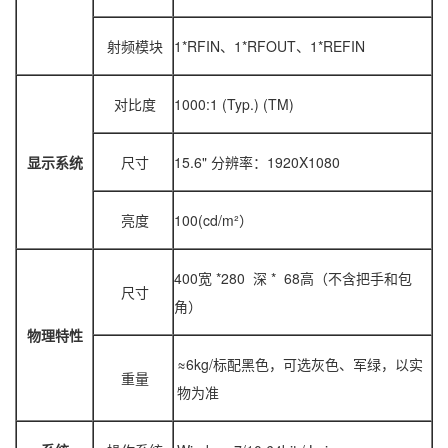
射频模块
1*RFIN、1*RFOUT、1*REFIN
对比度
1000:1 (Typ.) (TM)
显示系统
尺寸
15.6" 分辨率：1920X1080
亮度
100(cd/m²）
400宽 *280 深 * 68高（不含把手和包
尺寸
角）
物理特性
≈6kg/标配黑色，可选灰色、军绿，以实
重量
物为准