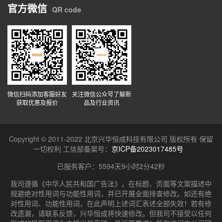
官方微信
QR code
微信扫码添加客服好友
关注微信公众号了解新
获取优惠及报价
品及行业资讯
Copyright © 2011-2022 北京兴华恒成科技有限公司 版权所有 保留
一切权利 工信部备案号：
京ICP备2023017485号
已服务客户：
5594天9小时2分42秒
我司遵循《中华人民共和国广告法》，在标题、页面等文案描述中
规避绝对性用词与功能性用词，并已开展全面排查修改。如还有绝
对性用词、功能性用词，在此声明上述词汇表述全部失效！若有修
改遗漏，请联系反馈，兴华恒成将快速修改。但我司不接受以任何