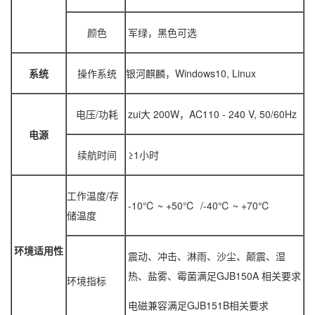
颜色
军绿，黑色可选
系统
操作系统
银河麒麟，Windows10, Linux
电压/功耗
zui大 200W，AC110 - 240 V, 50/60Hz
电源
续航时间
≥1小时
工作温度/存
-10℃ ~ +50℃ /-40℃ ~ +70℃
储温度
环境适用性
震动、冲击、淋雨、沙尘、颠震、湿
热、盐雾、霉菌满足GJB150A 相关要求
环境指标
电磁兼容满足GJB151B相关要求