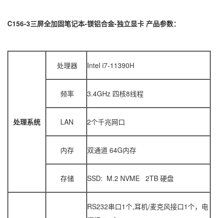
C156-3三屏全加固笔记本-镁铝合金-独立显卡
产品参数：
处理器
Intel i7-11390H
频率
3.4GHz 四核8线程
处理系统
LAN
2个千兆网口
内存
双通道 64G内存
存储
SSD: M.2 NVME 2TB 硬盘
RS232串口1个,耳机/麦克风接口1个，电