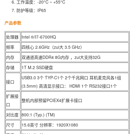
工作温度：-20°C ~ +55°C
防护等级：IP65
产品参数
处理器
Intel ®/I7-6700HQ
频率
四核心 2.6GHz（zui大 3.5 GHz）
内存
双通道高速DDR4 8G内存 ，zui大支持32G
存储
1T M.2 SSD硬盘
USB3.0 3个 TYP-C1个 2个千兆网口 耳机麦克风各1组
接口
(3.5mm) 高清显示接口： HDMI 1个 RS232接口1个
扩展接
整机内部预留PCIEX4扩展卡接口
口
对比度
800:1 (Typ.) (TM)
尺寸
15.6英寸 分辨率：1920X1080