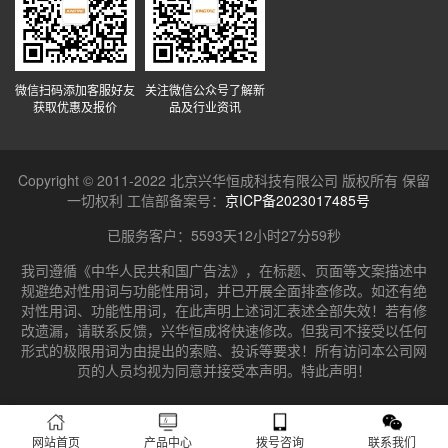
微信扫码添加客服好友
关注微信公众号了解新
获取优惠及报价
品及行业资讯
Copyright © 2011-2022 北京兴华恒成科技有限公司 版权所有 保留
一切权利 工信部备案号：
京ICP备2023017485号
已服务客户：
5593天12小时28分0秒
我司遵循《中华人民共和国广告法》，在标题、页面等文案描述中
规避绝对性用词与功能性用词，并已开展全面排查修改。如还有绝
对性用词、功能性用词，在此声明上述词汇表述全部失效！若有修
改遗漏，请联系反馈，兴华恒成将快速修改。但我司不接受以任何
形式的极限用词为由提出的索赔、投诉等要求！所有访问本公司网
页的人员均视为同意并接受本声明。特此声明！
网站首页
产品中心
拨号咨询
联系我们