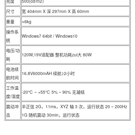
亮度
500(cd/m2）
尺寸
宽 404mm X 深 297mm X 高 60mm
重量
≈6kg
操作系
Windows7 64bit / Windows10
统
电压/功
120W,19V适配器 整机功耗zui大 80W
耗
电池续
16.8V6000mAH 续航≥2小时
航时间
工作温
-20℃ ~ +55℃ 5% ~ 90% 无凝结
度/湿度
震动冲
半正弦 2G，11ms，XYZ 轴 3 次，运行状态 20 ~ 200Hz
击
1G 随机震动 30min，运行状态