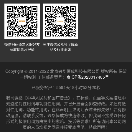
微信扫码添加客服好友
关注微信公众号了解新
获取优惠及报价
品及行业资讯
Copyright © 2011-2022 北京兴华恒成科技有限公司 版权所有 保留
一切权利 工信部备案号：
京ICP备2023017485号
已服务客户：
5594天18小时52分20秒
我司遵循《中华人民共和国广告法》，在标题、页面等文案描述中
规避绝对性用词与功能性用词，并已开展全面排查修改。如还有绝
对性用词、功能性用词，在此声明上述词汇表述全部失效！若有修
改遗漏，请联系反馈，兴华恒成将快速修改。但我司不接受以任何
形式的极限用词为由提出的索赔、投诉等要求！所有访问本公司网
页的人员均视为同意并接受本声明。特此声明！