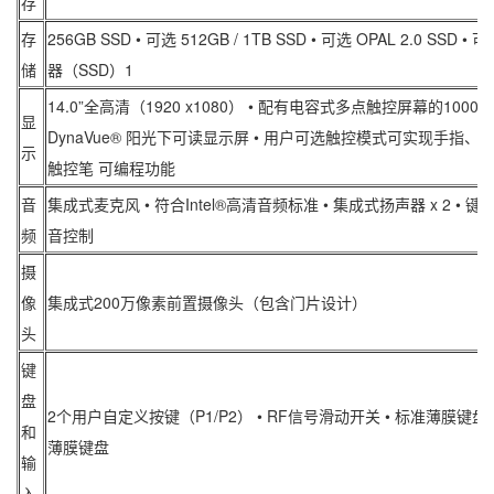
存
存
256GB SSD • 可选 512GB / 1TB SSD • 可选 OPAL 2.0 SSD 
储
器（SSD）1
14.0”全高清（1920 x1080） • 配有电容式多点触控屏幕的1000
显
DynaVue® 阳光下可读显示屏 • 用户可选触控模式可实现手指、
示
触控笔 可编程功能
音
集成式麦克风 • 符合Intel®高清音频标准 • 集成式扬声器 x 2 • 
频
音控制
摄
像
集成式200万像素前置摄像头（包含门片设计）
头
键
盘
2个用户自定义按键（P1/P2） • RF信号滑动开关 • 标准薄膜键盘
和
薄膜键盘
输
入