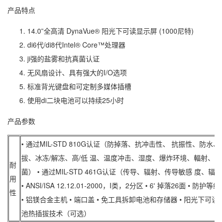
产品特点
14.0”全高清 DynaVue® 阳光下可读显示屏 (1000尼特)
di6代/di8代Intel® Core™处理器
ji强的盐雾和抗真菌认证
无风扇设计、具有强大的I/O选项
标准背光键盘和可定制多媒体插槽
使用di二块电池可以持续25小时
产品参数
• 通过MIL-STD 810G认证（防掉落、抗冲击性、 抗振性、防水
拔、冰冻/解冻、高/低 温、温度冲击、湿度、爆炸环境、輻射、鹽
耐
菌） • 通过MIL-STD 461G认证（传导、辐射、传导敏感 度、辐
用
• ANSI/ISA 12.12.01-2000，I类，2分区 • 6' 掉落26面 • 防护等级
性
• 铝镁合金主机 • 端口盖 • 免工具拆卸电池和存储器 • 阳光下可读显
池热插拔技术（可选）