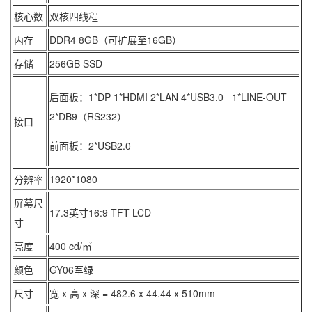
核心数
双核四线程
内存
DDR4 8GB（可扩展至16GB）
存储
256GB SSD
后面板：1*DP 1*HDMI 2*LAN 4*USB3.0 1*LINE-OUT
2*DB9（RS232）
接口
前面板：2*USB2.0
分辨率
1920*1080
屏幕尺
17.3英寸16:9 TFT-LCD
寸
亮度
400 cd/㎡
颜色
GY06军绿
尺寸
宽 x 高 x 深 = 482.6 x 44.44 x 510mm